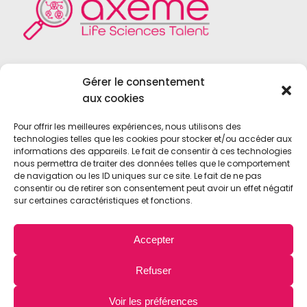
Axeme RH est un cabinet de recrutement
Gérer le consentement
spécialisé dans le domaine du
Life Sciences
,
aux cookies
du
Medical Device
, du
Diagnostic In Vitro
et
des
Biotechnologies
.
Pour offrir les meilleures expériences, nous utilisons des
technologies telles que les cookies pour stocker et/ou accéder aux
informations des appareils. Le fait de consentir à ces technologies
nous permettra de traiter des données telles que le comportement
de navigation ou les ID uniques sur ce site. Le fait de ne pas
consentir ou de retirer son consentement peut avoir un effet négatif
sur certaines caractéristiques et fonctions.
© 2021 • Axeme RH • Tous droits réservés •
Accepter
Mentions légales
•
Confidentialité
Refuser
contact@axemerh.com
Voir les préférences