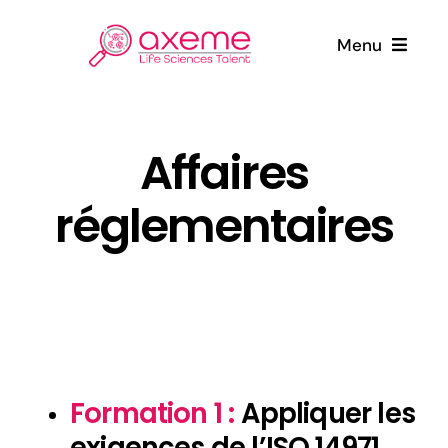
Passer
au
Menu
contenu
Qui sommes-nous ?
Affaires
Candidats
réglementaires
Entreprises
Actualités
Contact
Formation 1 :
Appliquer les
exigences de l’ISO 14971