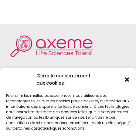
Axeme RH est un cabinet de recrutement
Gérer le consentement
spécialisé dans le domaine du
Life Sciences
,
aux cookies
du
Medical Device
, du
Diagnostic In Vitro
et
des
Biotechnologies
.
Pour offrir les meilleures expériences, nous utilisons des
technologies telles que les cookies pour stocker et/ou accéder aux
informations des appareils. Le fait de consentir à ces technologies
nous permettra de traiter des données telles que le comportement
de navigation ou les ID uniques sur ce site. Le fait de ne pas
consentir ou de retirer son consentement peut avoir un effet négatif
sur certaines caractéristiques et fonctions.