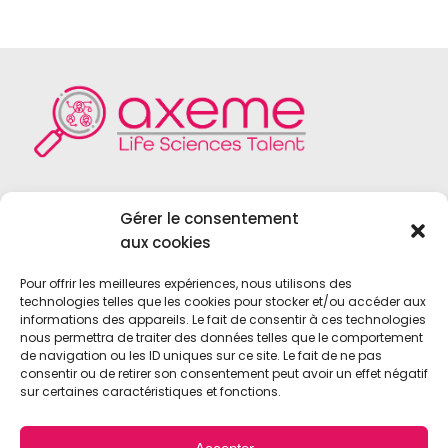
Axeme RH est un cabinet de recrutement
Gérer le consentement
spécialisé dans le domaine du
Life Sciences
,
aux cookies
du
Medical Device
, du
Diagnostic In Vitro
et
des
Biotechnologies
.
Pour offrir les meilleures expériences, nous utilisons des
technologies telles que les cookies pour stocker et/ou accéder aux
informations des appareils. Le fait de consentir à ces technologies
nous permettra de traiter des données telles que le comportement
de navigation ou les ID uniques sur ce site. Le fait de ne pas
consentir ou de retirer son consentement peut avoir un effet négatif
sur certaines caractéristiques et fonctions.
© 2021 • Axeme RH • Tous droits réservés •