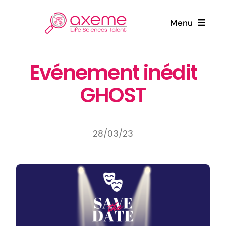
Passer
au
Menu
contenu
Qui sommes-nous ?
Evénement inédit
GHOST
Candidats
Entreprises
28/03/23
Actualités
Contact