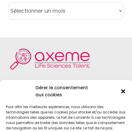
ARCHIVES
Axeme RH est un cabinet de recrutement
Gérer le consentement
spécialisé dans le domaine du
Life Sciences
,
aux cookies
du
Medical Device
, du
Diagnostic In Vitro
et
des
Biotechnologies
.
Pour offrir les meilleures expériences, nous utilisons des
technologies telles que les cookies pour stocker et/ou accéder aux
informations des appareils. Le fait de consentir à ces technologies
nous permettra de traiter des données telles que le comportement
de navigation ou les ID uniques sur ce site. Le fait de ne pas