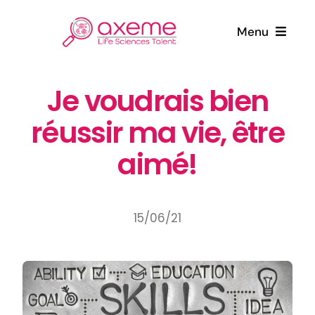
Passer
au
Menu
contenu
Qui sommes-nous ?
Je voudrais bien
réussir ma vie, être
Candidats
aimé!
Entreprises
Actualités
15/06/21
Contact