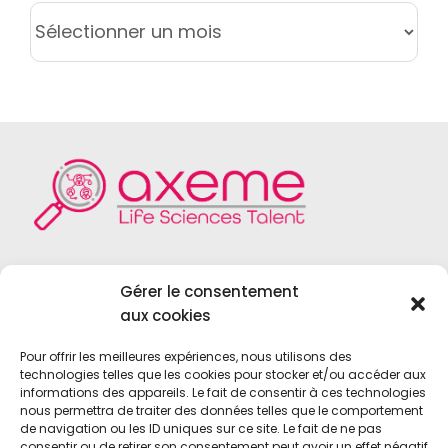
ARCHIVES
Axeme RH est un cabinet de recrutement
Gérer le consentement
spécialisé dans le domaine du
Life Sciences
,
aux cookies
du
Medical Device
, du
Diagnostic In Vitro
et
des
Biotechnologies
.
Pour offrir les meilleures expériences, nous utilisons des
technologies telles que les cookies pour stocker et/ou accéder aux
informations des appareils. Le fait de consentir à ces technologies
nous permettra de traiter des données telles que le comportement
de navigation ou les ID uniques sur ce site. Le fait de ne pas
consentir ou de retirer son consentement peut avoir un effet négatif