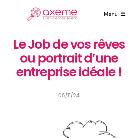
Passer
au
Menu
contenu
Qui sommes-nous ?
Le Job de vos rêves
ou portrait d’une
Candidats
entreprise idéale !
Entreprises
Actualités
06/11/24
Contact