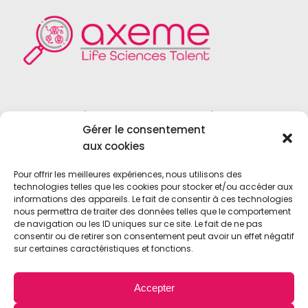
Founded in 2004, Axeme RH is a
Gérer le consentement
recruitment firm specialized in the field
aux cookies
of
Life Sciences
,
Medical Device
,
Vitro
Diagnostics
and
Biotechnologies
.
Pour offrir les meilleures expériences, nous utilisons des
technologies telles que les cookies pour stocker et/ou accéder aux
informations des appareils. Le fait de consentir à ces technologies
nous permettra de traiter des données telles que le comportement
de navigation ou les ID uniques sur ce site. Le fait de ne pas
consentir ou de retirer son consentement peut avoir un effet négatif
sur certaines caractéristiques et fonctions.
© 2021 • Axeme RH • All Rights Reserved •
Accepter
Mentions légales
•
Confidentialité