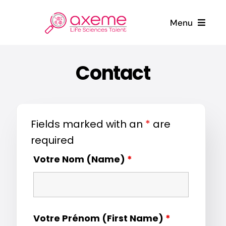
Skip
to
Menu
content
Who are we ?
Contact
Candidates
Fields marked with an
*
are
Companies
required
News
Votre Nom (Name)
*
Contact
Votre Prénom (First Name)
*